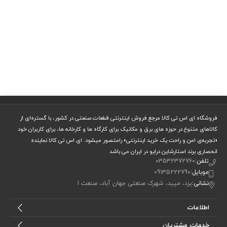
فروشگاه ای اس تی کالا مرجع فروش اینترنتی قطعات صنعتی در کشور، با گستره‌ای از
کالاهای متنوع در حوزه های برق و مکانیک برای کارگاه ها و کارخانه ها، برای کاربران خود
«تجربه‌ی امن و راحت یک خرید اینترنتی» رامتصور میشود. ای اس تی کالا نماینده
انحصاری برند استارشاین درایو در ایران می باشد
تلفن:
03532372760
موبایل:
09135222790
نشانی:
یزد، میبد، شهرک صنعتی جهان آباد، صنعت 1
اطلاعات
خدمات مشتریان