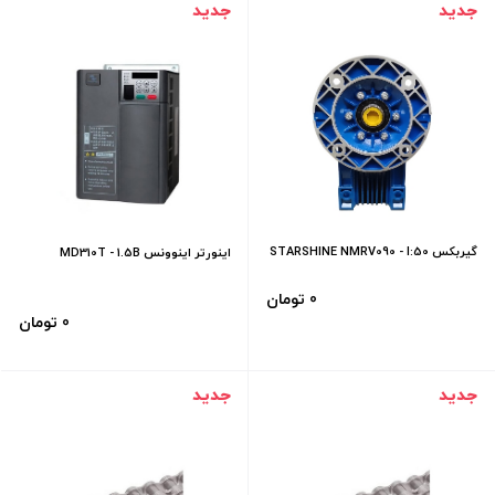
جدید
جدید
گیربکس STARSHINE NMRV090 - I:50
اینورتر اینوونس MD310T - 1.5B
- 90B5
0 تومان
0 تومان
جدید
جدید