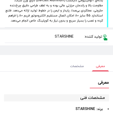
بدنه‌ی آلومینیومی دایکست (Die-Cast Aluminum) دارای وزن سبک،
مقاومت بالا و راندمان حرارتی عالی بوده و به لطف طراحی دقیق چرخ‌دنده
حلزونی، عملکردی بی‌صدا، پایدار و ایمن را در خطوط تولید ارائه می‌دهد. فلنج
استاندارد B5 سایز 80 امکان اتصال مستقیم الکتروموتور فریم 80 را فراهم
کرده و نصب را بسیار سریع و بدون نیاز به کوپلینگ خاص انجام می‌دهد.
تولید کننده:
STARSHINE
معرفی
مشخصات
معرفی
مشخصات فنی
برند:
STARSHINE