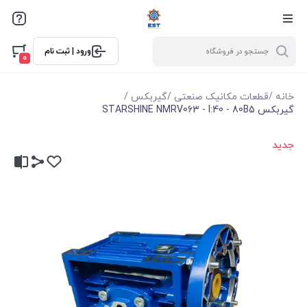
ورود | ثبت نام
0
خانه
/
قطعات مکانیک صنعتی
/
گیربکس
/
گیربکس STARSHINE NMRV063 - I:40 - 80B5
جدید