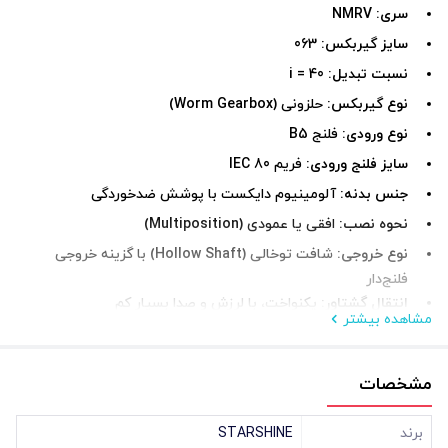
سری:
NMRV
سایز گیربکس:
063
نسبت تبدیل:
i = 40
نوع گیربکس:
حلزونی (Worm Gearbox)
نوع ورودی:
فلنج B5
سایز فلنج ورودی:
فریم 80 IEC
جنس بدنه:
آلومینیوم دایکست با پوشش ضدخوردگی
نحوه نصب:
افقی یا عمودی (Multiposition)
نوع خروجی:
شافت توخالی (Hollow Shaft) با گزینه خروجی
فلنج‌دار
انتقال گشتاور:
یکنواخت، با لرزش و صدا بسیار کم
مشاهده بیشتر
ویژگی‌ها و مزایا
مشخصات
گشتاور خروجی بالا
✅
برای نیازهای صنعتی نیمه‌سنگین
کاهش دور مؤثر (1:40)
✅
با راندمان مناسب
برند
STARSHINE