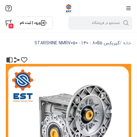
ورود | ثبت نام
0
خانه
/
گیربکس STARSHINE NMRV050 - I:40 - 80B5