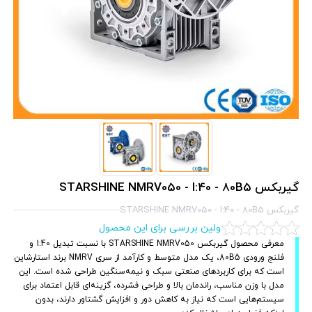
گیربکس STARSHINE NMRV050 - I:40 - 80B5
گیربکس STARSHINE NMRV050 - I:40 - 80B5
اولین بررسی برای این محصول
معرفی محصول گیربکس STARSHINE NMRV050 با نسبت تبدیل 1:40 و
فلنج ورودی 80B5، یک مدل متوسط و کارآمد از سری NMRV برند استارشاین
است که برای کاربردهای صنعتی سبک و نیمه‌سنگین طراحی شده است. این
مدل با وزن مناسب، راندمان بالا و طراحی فشرده، گزینه‌ای قابل اعتماد برای
سیستم‌هایی است که نیاز به کاهش دور و افزایش گشتاور دارند، بدون