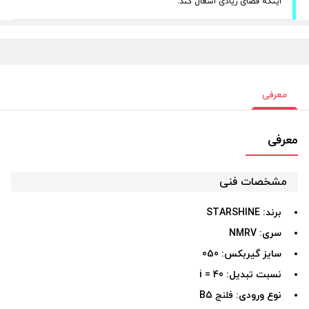
اینکه فضای زیادی اشغال کند.
معرفی
معرفی
مشخصات فنی
برند:
STARSHINE
سری:
NMRV
سایز گیربکس:
050
نسبت تبدیل:
i = 40
نوع ورودی:
فلنج B5