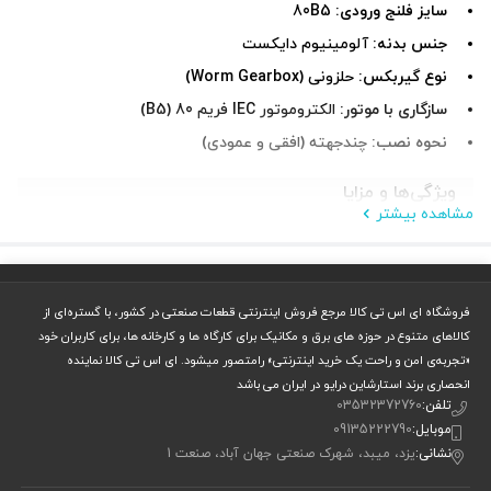
سایز فلنج ورودی:
80B5
جنس بدنه:
آلومینیوم دایکست
نوع گیربکس:
حلزونی (Worm Gearbox)
سازگاری با موتور:
الکتروموتور IEC فریم 80 (B5)
نحوه نصب:
چندجهته (افقی و عمودی)
ویژگی‌ها و مزایا
مشاهده بیشتر
کم‌حجم، سبک و مقاوم در برابر خوردگی
✅ طراحی
نرم و بدون صدا
✅ عملکرد
نصب آسان
فروشگاه ای اس تی کالا مرجع فروش اینترنتی قطعات صنعتی در کشور، با گستره‌ای از
✅
با موتورهای استاندارد IEC فریم 80
کالاهای متنوع در حوزه های برق و مکانیک برای کارگاه ها و کارخانه ها، برای کاربران خود
دفع حرارتی بالا
✅ بدنه آلومینیومی با
«تجربه‌ی امن و راحت یک خرید اینترنتی» رامتصور میشود. ای اس تی کالا نماینده
عمر کاری طولانی
✅
و نیاز کم به نگهداری
انحصاری برند استارشاین درایو در ایران می باشد
تلفن:
03532372760
✅ مناسب برای کارکرد مداوم و بارهای سبک تا متوسط
موبایل:
09135222790
نشانی:
یزد، میبد، شهرک صنعتی جهان آباد، صنعت 1