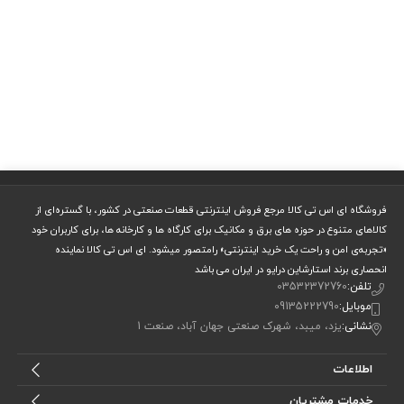
فروشگاه ای اس تی کالا مرجع فروش اینترنتی قطعات صنعتی در کشور، با گستره‌ای از
کالاهای متنوع در حوزه های برق و مکانیک برای کارگاه ها و کارخانه ها، برای کاربران خود
«تجربه‌ی امن و راحت یک خرید اینترنتی» رامتصور میشود. ای اس تی کالا نماینده
انحصاری برند استارشاین درایو در ایران می باشد
تلفن:
03532372760
موبایل:
09135222790
نشانی:
یزد، میبد، شهرک صنعتی جهان آباد، صنعت 1
اطلاعات
خدمات مشتریان