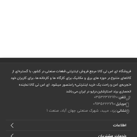
فروشگاه ای اس تی کالا مرجع فروش اینترنتی قطعات صنعتی در کشور، با گستره‌ای از
کالاهای متنوع در حوزه های برق و مکانیک برای کارگاه ها و کارخانه ها، برای کاربران خود
«تجربه‌ی امن و راحت یک خرید اینترنتی» رامتصور میشود. ای اس تی کالا نماینده
انحصاری برند استارشاین درایو در ایران می باشد
تلفن:
03532372760
موبایل:
09135222790
نشانی:
یزد، میبد، شهرک صنعتی جهان آباد، صنعت 1
اطلاعات
خدمات مشتریان