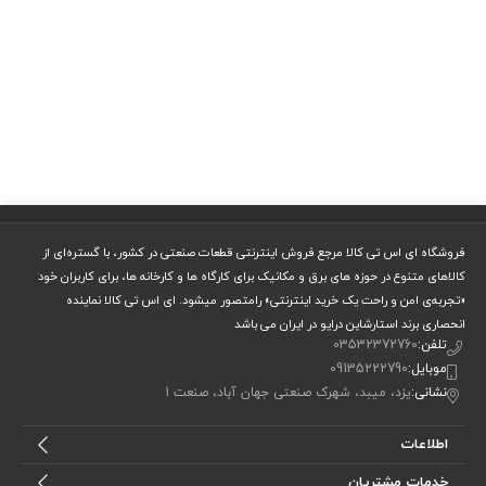
فروشگاه ای اس تی کالا مرجع فروش اینترنتی قطعات صنعتی در کشور، با گستره‌ای از
کالاهای متنوع در حوزه های برق و مکانیک برای کارگاه ها و کارخانه ها، برای کاربران خود
«تجربه‌ی امن و راحت یک خرید اینترنتی» رامتصور میشود. ای اس تی کالا نماینده
انحصاری برند استارشاین درایو در ایران می باشد
تلفن:
03532372760
موبایل:
09135222790
نشانی:
یزد، میبد، شهرک صنعتی جهان آباد، صنعت 1
اطلاعات
خدمات مشتریان