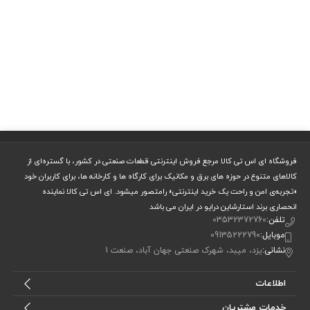
فروشگاه ای اس تی کالا مرجع فروش اینترنتی قطعات صنعتی در کشور، با گستره‌ای از
کالاهای متنوع در حوزه های برق و مکانیک برای کارگاه ها و کارخانه ها، برای کاربران خود
«تجربه‌ی امن و راحت یک خرید اینترنتی» رامتصور میشود. ای اس تی کالا نماینده
انحصاری برند استارشاین درایو در ایران می باشد
تلفن:
03532372760
موبایل:
09135222790
نشانی:
یزد، میبد، شهرک صنعتی جهان آباد، صنعت 1
اطلاعات
خدمات مشتریان