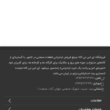
فروشگاه ای اس تی کالا مرجع فروش اینترنتی قطعات صنعتی در کشور، با گستره‌ای از
کالاهای متنوع در حوزه های برق و مکانیک برای کارگاه ها و کارخانه ها، برای کاربران خود
«تجربه‌ی امن و راحت یک خرید اینترنتی» رامتصور میشود. ای اس تی کالا نماینده
انحصاری برند استارشاین درایو در ایران می باشد
تلفن:
03532372760
موبایل:
09135222790
نشانی:
یزد، میبد، شهرک صنعتی جهان آباد، صنعت 1
اطلاعات
خدمات مشتریان