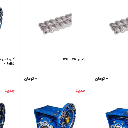
زنجیر 12B - 2R
گ
- 90B5
0 تومان
0 تومان
جدید
جدید