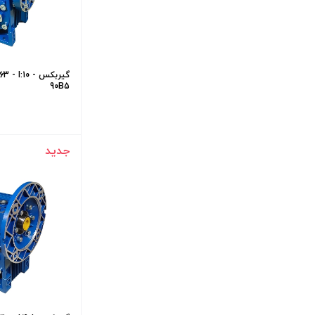
گیربکس I:10
90B5
جدید