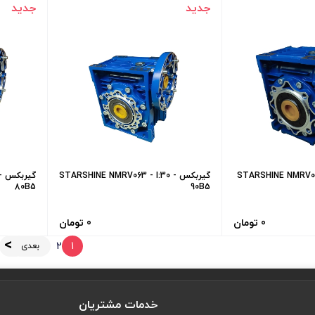
جدید
جدید
STARSHINE NMRV050 - I
گیربکس STARSHINE NMRV063 - I:30 -
گ
80B5
90B5
0 تومان
0 تومان
2
1
بعدی
خدمات مشتریان