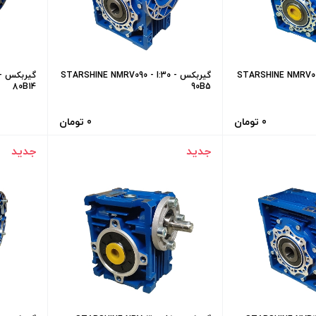
STARSHINE NMRV063 -  -
گیربکس STARSHINE NMRV090 - I:30 -
گ
80B14
90B5
0 تومان
0 تومان
جدید
جدید