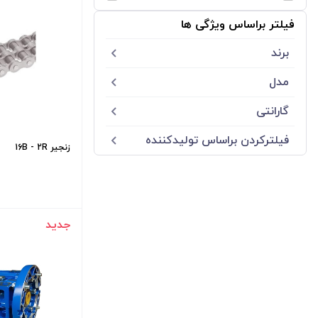
فیلتر براساس ویژگی ها
برند
STARSHINE
مدل
NMRV050
گارانتی
NMRV063
شش ماهه
فیلترکردن براساس تولید‌کننده
زنجیر 16B - 2R
NMRV090
STARSHINE
NMRV110
NRV030
جدید
NVR130