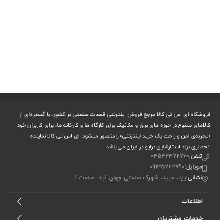
فروشگاه ای اس تی کالا مرجع فروش اینترنتی قطعات صنعتی در کشور، با گستره‌ای از
کالاهای متنوع در حوزه های برق و مکانیک برای کارگاه ها و کارخانه ها، برای کاربران خود
«تجربه‌ی امن و راحت یک خرید اینترنتی» رامتصور میشود. ای اس تی کالا نماینده
انحصاری برند استارشاین درایو در ایران می باشد
تلفن:
03532372760
موبایل:
09135222790
نشانی:
یزد، میبد، شهرک صنعتی جهان آباد، صنعت 1
اطلاعات
خدمات مشتریان