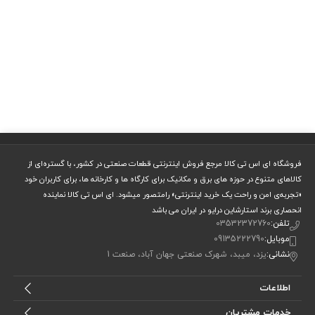
فروشگاه ای اس تی کالا مرجع فروش اینترنتی قطعات صنعتی در کشور، با گستره‌ای از
کالاهای متنوع در حوزه های برق و مکانیک برای کارگاه ها و کارخانه ها، برای کاربران خود
«تجربه‌ی امن و راحت یک خرید اینترنتی» رامتصور میشود. ای اس تی کالا نماینده
انحصاری برند استارشاین درایو در ایران می باشد
تلفن:
03532372760
موبایل:
09135222790
نشانی:
یزد، میبد، شهرک صنعتی جهان آباد، صنعت 1
اطلاعات
خدمات مشتریان