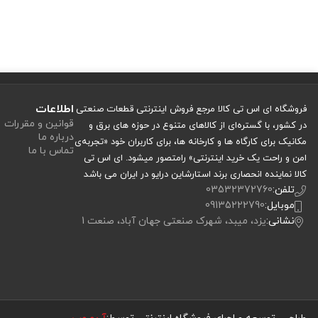
اطلاعات
فروشگاه ای اس تی کالا مرجع فروش اینترنتی قطعات صنعتی
قوانین و مقررات
در کشور، با گستره‌ای از کالاهای متنوع در حوزه های برق و
درباره ما
مکانیک برای کارگاه ها و کارخانه ها، برای کاربران خود «تجربه‌ی
تماس با ما
امن و راحت یک خرید اینترنتی» رامتصور میشود. ای اس تی
کالا نماینده انحصاری برند استارشاین درایو در ایران می باشد
تلفن:
03532372760
موبایل:
09135222790
نشانی:
یزد، میبد، شهرک صنعتی جهان آباد، صنعت 1